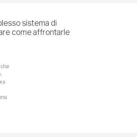
Argomento:
plesso sistema di
rare come affrontarle
Messaggio
 che
,
ura
ona.