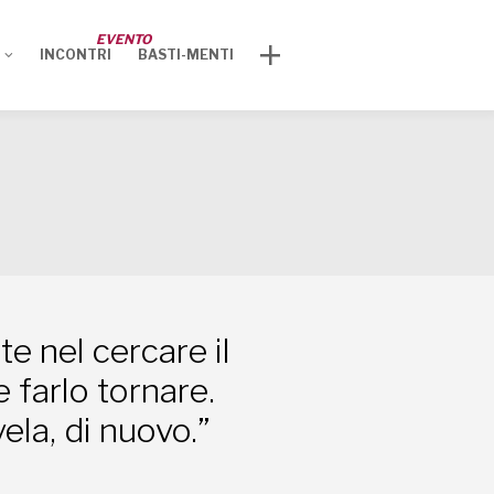
EVENTO
Cerca nel sito
INCONTRI
BASTI-MENTI
Per informazioni
Nome*
te nel cercare il
Cognome*
e farlo tornare.
ela, di nuovo.”
Email*