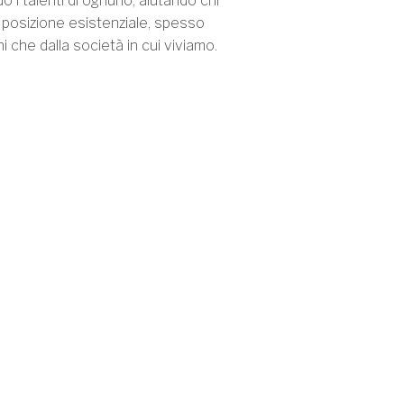
o i talenti di ognuno, aiutando chi
 posizione esistenziale, spesso
ni che dalla società in cui viviamo.