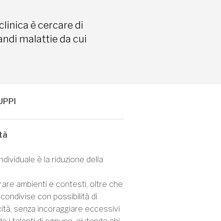
Accetto le condizioni di utilizzo al
trattamento dei dati personali
clinica è cercare di
randi malattie da cui
Info sulla privacy
UPPI
ità
dividuale è la riduzione della
rare ambienti e contesti, oltre che
condivise con possibilità di
icità, senza incoraggiare eccessivi