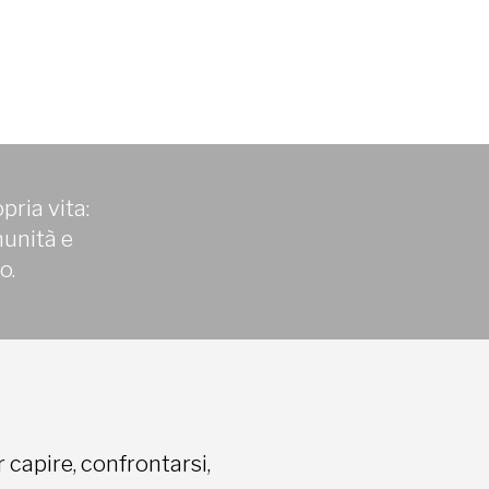
pria vita:
munità e
o.
capire, confrontarsi,