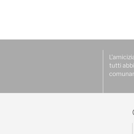
L’amicizi
tutti ab
comunanz