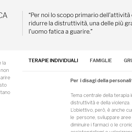
CA
“Per noi lo scopo primario dell’attività 
ridurre la distruttività, una delle più g
l’uomo fatica a guarire.”
TERAPIE INDIVIDUALI
FAMIGLIE
GR
 la
e non
arire
Per i disagi della personal
esto
rtano
Tema centrale della terapia in
distruttività e della violenza.
L’obiettivo, però, è anche cu
le persone, sviluppare aree 
diminuire i farmaci o le cron