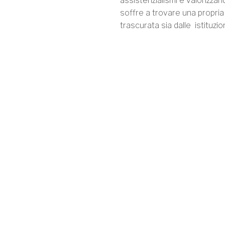
assistenzialismi e valorizzand
soffre a trovare una propria
trascurata sia dalle istituzio