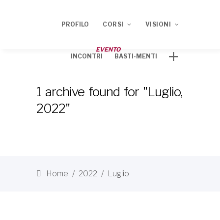
PROFILO
CORSI
VISIONI
EVENTO
INCONTRI
BASTI-MENTI
Corso ECM 2020
TRACCE
1 archive found for "Luglio,
Corso ECM 2021
2022"
Home
/
2022
/
Luglio