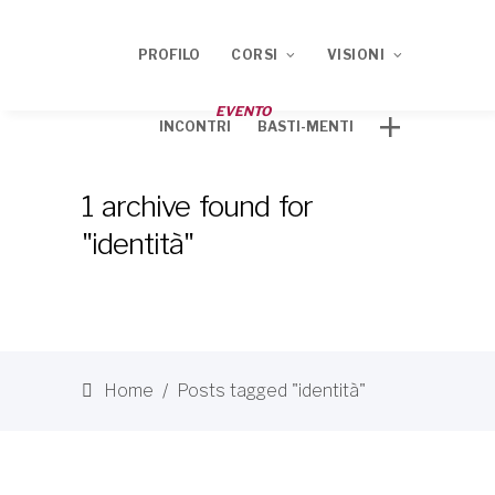
PROFILO
CORSI
VISIONI
EVENTO
INCONTRI
BASTI-MENTI
Corso ECM 2020
TRACCE
1 archive found for
Corso ECM 2021
"identità"
Home
/
Posts tagged "identità"