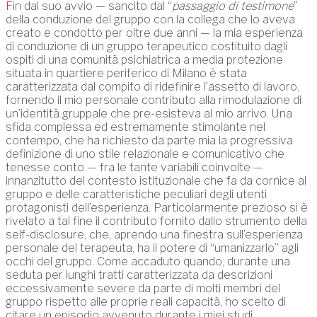
F
in dal suo avvio — sancito dal “
passaggio di testimone
”
della conduzione del gruppo con la collega che lo aveva
creato e condotto per oltre due anni — la mia esperienza
di conduzione di un gruppo terapeutico costituito dagli
ospiti di una comunità psichiatrica a media protezione
situata in quartiere periferico di Milano è stata
caratterizzata dal compito di ridefinire l’assetto di lavoro,
fornendo il mio personale contributo alla rimodulazione di
un’identità gruppale che pre-esisteva al mio arrivo. Una
sfida complessa ed estremamente stimolante nel
contempo, che ha richiesto da parte mia la progressiva
definizione di uno stile relazionale e comunicativo che
tenesse conto — fra le tante variabili coinvolte —
innanzitutto del contesto istituzionale che fa da cornice al
gruppo e delle caratteristiche peculiari degli utenti
protagonisti dell’esperienza. Particolarmente prezioso si è
rivelato a tal fine il contributo fornito dallo strumento della
self-disclosure, che, aprendo una finestra sull’esperienza
personale del terapeuta, ha il potere di “umanizzarlo” agli
occhi del gruppo. Come accaduto quando, durante una
seduta per lunghi tratti caratterizzata da descrizioni
eccessivamente severe da parte di molti membri del
gruppo rispetto alle proprie reali capacità, ho scelto di
citare un episodio avvenuto durante i miei studi