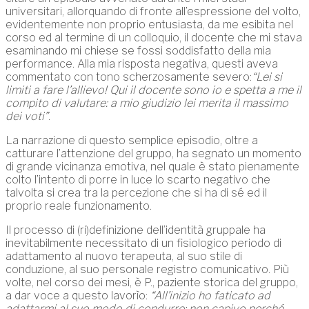
universitari, allorquando di fronte all’espressione del volto,
evidentemente non proprio entusiasta, da me esibita nel
corso ed al termine di un colloquio, il docente che mi stava
esaminando mi chiese se fossi soddisfatto della mia
performance. Alla mia risposta negativa, questi aveva
commentato con tono scherzosamente severo:
“Lei si
limiti a fare l’allievo! Qui il docente sono io e spetta a me il
compito di valutare: a mio giudizio lei merita il massimo
dei voti”
.
La narrazione di questo semplice episodio, oltre a
catturare l’attenzione del gruppo, ha segnato un momento
di grande vicinanza emotiva, nel quale è stato pienamente
colto l’intento di porre in luce lo scarto negativo che
talvolta si crea tra la percezione che si ha di sé ed il
proprio reale funzionamento.
Il processo di (ri)definizione dell’identità gruppale ha
inevitabilmente necessitato di un fisiologico periodo di
adattamento al nuovo terapeuta, al suo stile di
conduzione, al suo personale registro comunicativo. Più
volte, nel corso dei mesi, è P., paziente storica del gruppo,
a dar voce a questo lavorìo:
“All’inizio ho faticato ad
adattarmi al suo modo di condurre: non capivo perché