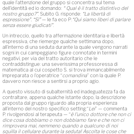
quale l’attenzione del gruppo si concentra sul tema
dell’identità ed io domando:
“ Qual è il tratto distintivo del
nostro gruppo?”
. Subito G. risponde:
“La libertà di
espressione”. “Sì”
— le fa eco P:
“Qui siamo liberi di parlare
senza essere giudicati”
.
Un intreccio, quello tra affermazione identitaria e libertà
espressiva, che riemerge qualche settimana dopo,
all’interno di una seduta durante la quale vengono narrati
sogni in cui campeggiano figure connotate in termini
negativi, per via del tratto autoritario che le
contraddistingue: una severissima professoressa di
matematica al cui cospetto S. si trova immancabilmente
impreparata o l’operatrice “
comandina
” con la quale P.
davvero non riesce a sentirsi a proprio agio.
A questo vissuto di subalternità ed inadeguatezza fa da
contraltare, appena qualche istante dopo, la descrizione
proposta dal gruppo riguardo alla propria esperienza
all’interno del nostro specifico setting:“
Lei
” — commenta
P. rivolgendosi al terapeuta — “
è l’unico dottore che non ci
dice cosa dobbiamo o non dobbiamo fare e che non ci
rimprovera mai, nemmeno quando a qualcuno di noi
squilla il cellulare durante la seduta! Ascolta le cose che