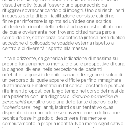
vissuti emotivi (quasi fossero uno spauracchio da
rifuggire) sovraccaricandolo di impegni. Uno dei rischi insiti
in questa sorta di iper-riabilitazione consiste quindi nel
finire per rinforzare la spinta ad un’adesione acritica
all’ideale dominante della felicità ad ogni costo, all’interno
del quale ovviamente non trovano cittadinanza parole
come: dolore, sofferenza, eccentricità (intesa nella duplice
accezione di collocazione spaziale esterna rispetto al
centro e di diversità rispetto alla massa).
In tale orizzonte, da generica indicazione di massima sul
proprio funzionamento mentale e sulle prospettive di cura,
la diagnosi diviene, nella percezione dei pazienti,
un’etichetta quasi indelebile, capace di segnare il solco di
un percorso dal quale appare difficile perfino immaginare
di affrancarsi. Emblematici in tal senso i costanti e puntuali
riferimenti proposti per lungo tempo nel corso dei mesi da
una paziente con una diagnosi di
disturbo borderline di
personalità
(peraltro solo una delle tante diagnosi da lei
“
collezionate
” negli anni), ispirati da un tentativo quasi
disperato di comprendere se davvero quella definizione
tecnica fosse in grado di descrivere finalmente e
compiutamente la propria identità. Non meno significativo