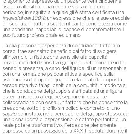
lo sgomento espresso da un paziente venticinquenne
rispetto all’esito di una recente visita di controllo
periodico, in seguito alla quale gli è stata certificata una
invalidità del 100%
; un’espressione che alle sue orecchie
è risuonata in tutta la sua terrificante concretezza come
una condanna inappellabile, capace di compromettere il
suo futuro professionale ed umano.
La mia personale esperienza di conduzione, tuttora in
corso, trae senz’altro beneficio dal fatto di svolgersi
all’interno di un’istituzione sensibile alla capacità
terapeutica del dispositivo gruppale. Determinante in tal
senso la presenza, a capo dell’équipe, di un responsabile
con una formazione psicoanalitica e specifica sulla
psicoanalisi di gruppo, il quale ha elaborato la proposta
terapeutica rivolta agli ospiti della comunità in modo tale
che la conduzione del gruppo sia affidata ad una figura
esterna rispetto all’équipe, seppure in costante
collaborazione con essa. Un fattore che ha consentito la
creazione, sotto il profilo simbolico e concreto, di uno
spazio
connotato, nella percezione del gruppo stesso, da
una piena libertà di espressione, e dotato pertanto di un
reale potere trasformativo. Percezione pienamente
espressa da un passaggio della XXXIII seduta, durante il