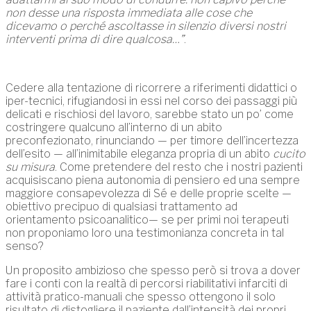
non desse una risposta immediata alle cose che
dicevamo o perché ascoltasse in silenzio diversi nostri
interventi prima di dire qualcosa…”
.
Cedere alla tentazione di ricorrere a riferimenti didattici o
iper-tecnici, rifugiandosi in essi nel corso dei passaggi più
delicati e rischiosi del lavoro, sarebbe stato un po’ come
costringere qualcuno all’interno di un abito
preconfezionato, rinunciando — per timore dell’incertezza
dell’esito — all’inimitabile eleganza propria di un abito
cucito
su misura
. Come pretendere del resto che i nostri pazienti
acquisiscano piena autonomia di pensiero ed una sempre
maggiore consapevolezza di Sé e delle proprie scelte —
obiettivo precipuo di qualsiasi trattamento ad
orientamento psicoanalitico— se per primi noi terapeuti
non proponiamo loro una testimonianza concreta in tal
senso?
Un proposito ambizioso che spesso però si trova a dover
fare i conti con la realtà di percorsi riabilitativi infarciti di
attività pratico-manuali che spesso ottengono il solo
risultato di distogliere il paziente dall’intensità dei propri