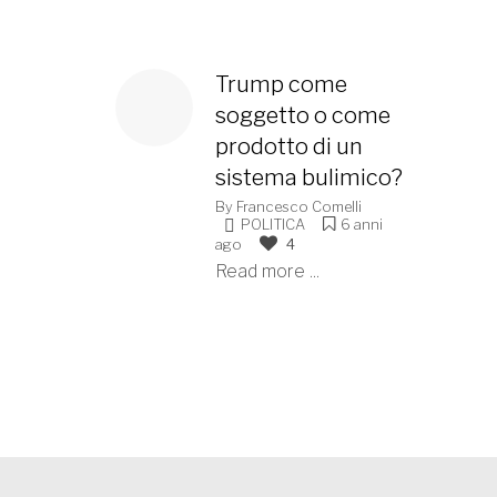
Trump come
soggetto o come
prodotto di un
sistema bulimico?
By
Francesco Comelli
POLITICA
6 anni
ago
4
Read more ...