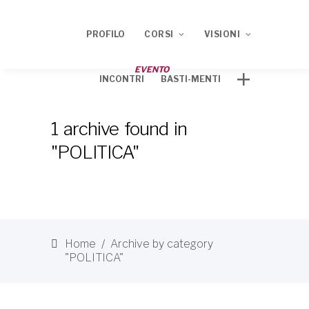
PROFILO
CORSI
VISIONI
EVENTO
INCONTRI
BASTI-MENTI
Corso ECM 2020
TRACCE
1 archive found in
Corso ECM 2021
"POLITICA"
Home
/
Archive by category
"POLITICA"