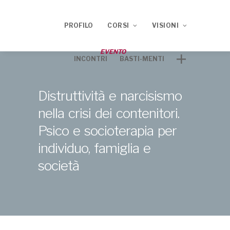
PROFILO
CORSI
VISIONI
EVENTO
INCONTRI
BASTI-MENTI
Corso ECM 2020
TRACCE
Distruttività e narcisismo
Corso ECM 2021
nella crisi dei contenitori.
Psico e socioterapia per
individuo, famiglia e
società