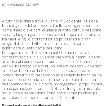
di Francesco Comelli
A
tutti noi è chiaro dove viviamo: in Occidente l’illusione
tecnologica e del benessere illimitato vengono pensate
come rimedio alle parti crudeli e al volto cattivo dell’uomo
ha dato luogo a guerre, deportazioni, separazioni forzate
fra madri e figli o altri familiari, stupri all’amore o altri
progetti di distruttività di massa. In pratica come
giustificare questa parte dell’uomo.
Le separazioni affettive traumatiche hanno fatto da
contesto sociale in cui veniva riservata ai nemici la pena
affettiva più dura, ossia il trauma psichico. Nel nazismo
veniva indirizzato ad altri gruppi esterni adesso – diventati
nemici dell’ideale della Germania – ciò che a essi era
invece risparmiato, separando ad esempio le madri dai figli
nei campi di sterminio, esportando verso altri il trauma
dell’abbandono e della morte, proteggendo i propri membri,
in una paranoia del trauma affettivo. Una guerra mentale,
dove lutto e separazione sono state l’arma psichica più
pericolosa del secolo scorso, in Occidente.
Esportazione della distruttività